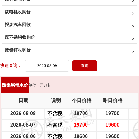
废电机收购价
7系白料
非标7系白料
型材铝屑
光亮铝线
铝线
钢芯铝绞线
报废汽车回收
拉丝铝线
铝水箱
干净铝模板
活塞
机体
汽车轮毂
废不锈钢收购价
摩托车轮毂
机械生铝
民用生铝
生铝白料
非标生铝白料
废铅锌收购价
破碎浮选熟铝水价
破碎熟铝水价
破碎生铝水价
熟铝屑铝水价
快速查询：
生铝屑铝水价
熟铝屑铝水价
单位：元 / 吨
日期
说明
今日价格
昨日价格
2026-08-08
不含税
19700
19700
2026-08-07
不含税
19700
19600
2026-08-06
不含税
19600
19600