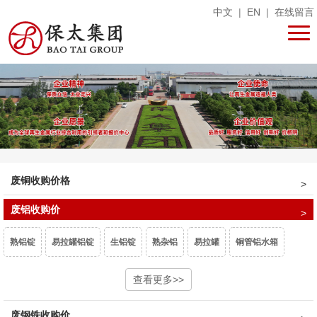
中文
|
EN
|
在线留言
废铜收购价格
废铝收购价
熟铝锭
易拉罐铝锭
生铝锭
熟杂铝
易拉罐
铜管铝水箱
1系白料
6063白料
型材旧料
查看更多>>
喷涂型材
铝卷门
6061白料
废钢铁收购价
非标6061
6082白料
2系白料
3系白料
5052白料
5083白料