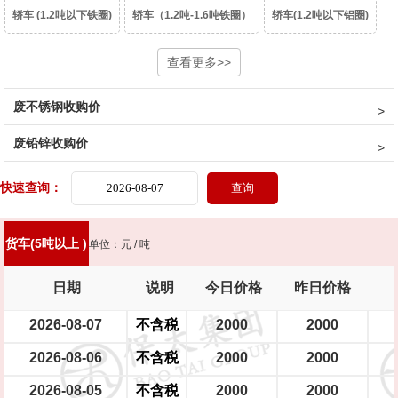
轿车 (1.2吨以下铁圈)
轿车（1.2吨-1.6吨铁圈）
轿车(1.2吨以下铝圈)
轿车（1.2吨-1.6吨铝圈）
豪华轿车（1.6吨以上铝圈）
查看更多>>
面包车(铁圈)
废不锈钢收购价
面包车(铝圈)
皮卡车(铁圈)
皮卡车(铝圈)
柴油皮卡车（铁圈）
废铅锌收购价
柴油皮卡车（铝圈）
货车(2吨以下 )
货车(2吨以上 )
货车(5吨以上 )
快速查询：
货车(8吨以上)(集装箱、自卸车减50元/吨)
中巴、校巴
豪华大巴
货车(5吨以上 )
单位：元 / 吨
新能源轿车（铝圈）
新能源轿车（铁圈）
摩托车
踏板摩托车
日期
说明
今日价格
昨日价格
大型电瓶车
中型电瓶车
小型电瓶车
2026-08-07
不含税
2000
2000
2026-08-06
不含税
2000
2000
2026-08-05
不含税
2000
2000