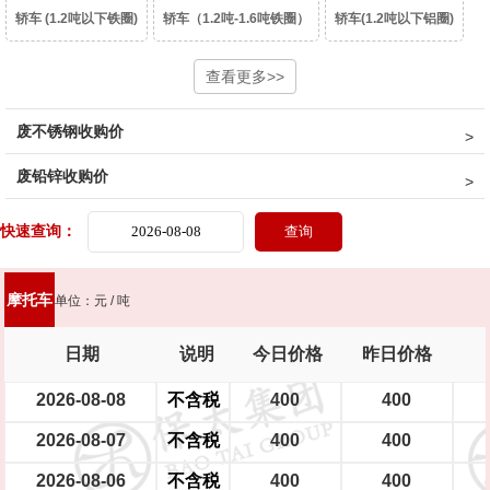
轿车 (1.2吨以下铁圈)
轿车（1.2吨-1.6吨铁圈）
轿车(1.2吨以下铝圈)
轿车（1.2吨-1.6吨铝圈）
豪华轿车（1.6吨以上铝圈）
查看更多>>
面包车(铁圈)
废不锈钢收购价
面包车(铝圈)
皮卡车(铁圈)
皮卡车(铝圈)
柴油皮卡车（铁圈）
废铅锌收购价
柴油皮卡车（铝圈）
货车(2吨以下 )
货车(2吨以上 )
货车(5吨以上 )
快速查询：
货车(8吨以上)(集装箱、自卸车减50元/吨)
中巴、校巴
豪华大巴
摩托车
单位：元 / 吨
新能源轿车（铝圈）
新能源轿车（铁圈）
摩托车
踏板摩托车
日期
说明
今日价格
昨日价格
大型电瓶车
中型电瓶车
小型电瓶车
2026-08-08
不含税
400
400
2026-08-07
不含税
400
400
2026-08-06
不含税
400
400