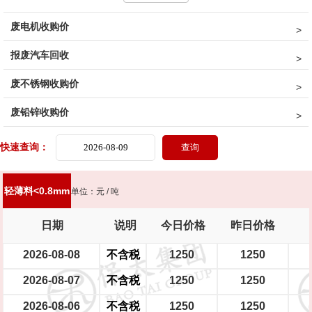
废电机收购价
油桶
镀锌铁片
干净彩钢瓦
轻薄料<0.8mm
钢丝绳
钢刨花
报废汽车回收
边角冲片
矽钢片
花色铁罐
锰钢
废不锈钢收购价
废铅锌收购价
快速查询：
轻薄料<0.8mm
单位：元 / 吨
日期
说明
今日价格
昨日价格
2026-08-08
不含税
1250
1250
2026-08-07
不含税
1250
1250
2026-08-06
不含税
1250
1250