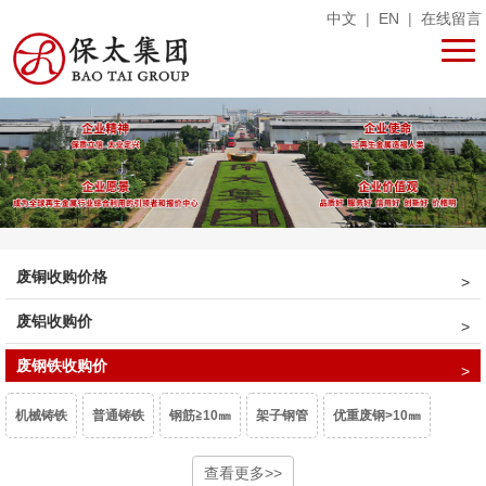
中文
|
EN
|
在线留言
废铜收购价格
废铝收购价
废钢铁收购价
机械铸铁
普通铸铁
钢筋≧10㎜
架子钢管
优重废钢>10㎜
重型废钢6-10㎜
中型废钢4-6㎜
查看更多>>
小型废钢2-4㎜
统料0.8-2㎜