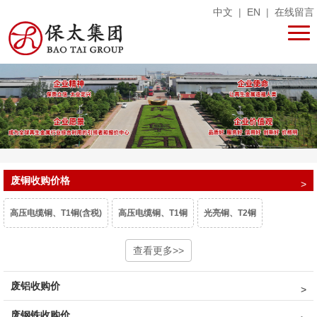
中文
|
EN
|
在线留言
废铜收购价格
高压电缆铜、T1铜(含税)
高压电缆铜、T1铜
光亮铜、T2铜
单线光亮铜
电话线
铜米
查看更多>>
镀锡铜
漆包线、杂铜米（乘品位）
废铝收购价
废紫杂铜、热水器（乘品位）
锡青铜95、663（乘品位）
机铜
废钢铁收购价