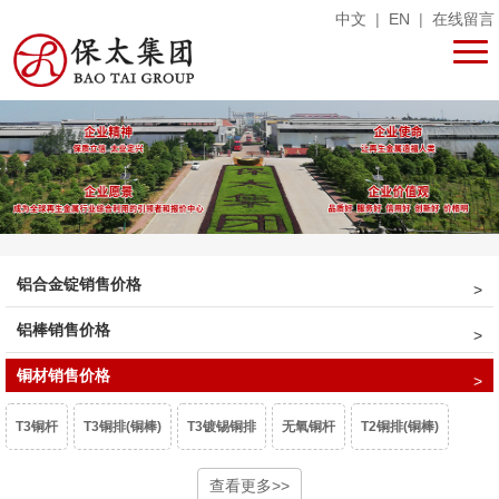
中文
|
EN
|
在线留言
铝合金锭销售价格
铝棒销售价格
铜材销售价格
T3铜杆
T3铜排(铜棒)
T3镀锡铜排
无氧铜杆
T2铜排(铜棒)
T2镀锡铜排
异型铜排
T1铜排
查看更多>>
微晶磷铜球
阳极磷铜球