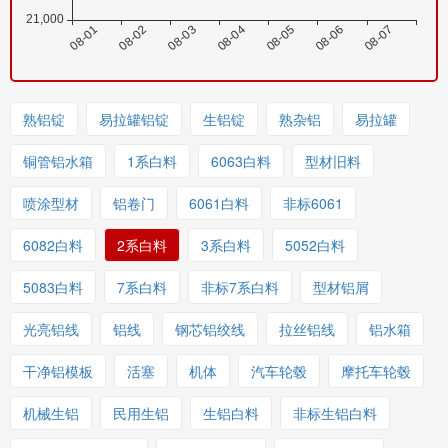
熟铝锭
易拉罐铝锭
生铝锭
熟杂铝
易拉罐
铜管铝水箱
1系白料
6063白料
型材旧料
喷涂型材
铝卷门
6061白料
非标6061
6082白料
2系白料
3系白料
5052白料
5083白料
7系白料
非标7系白料
型材铝屑
光亮铝线
铝线
钢芯铝绞线
拉丝铝线
铝水箱
干净铝模板
活塞
机体
汽车轮毂
摩托车轮毂
机械生铝
民用生铝
生铝白料
非标生铝白料