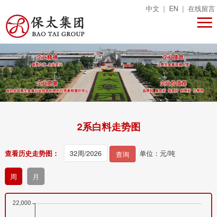
中文
|
EN
|
在线留言
2系白料走势图
查看历史走势图：
单位：元/吨
查询
周
月